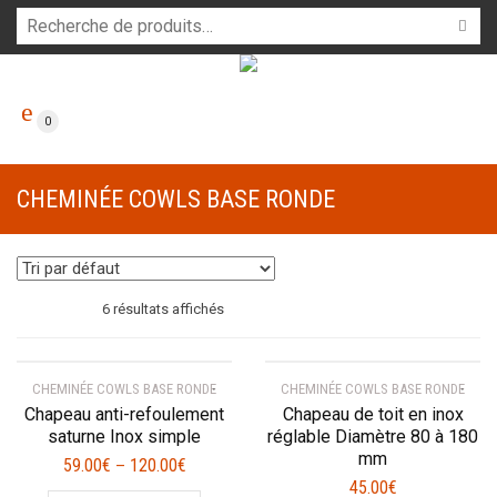
0
CHEMINÉE COWLS BASE RONDE
6 résultats affichés
CHEMINÉE COWLS BASE RONDE
CHEMINÉE COWLS BASE RONDE
Chapeau anti-refoulement
Chapeau de toit en inox
saturne Inox simple
réglable Diamètre 80 à 180
mm
59.00
€
120.00
€
–
45.00
€
Ce