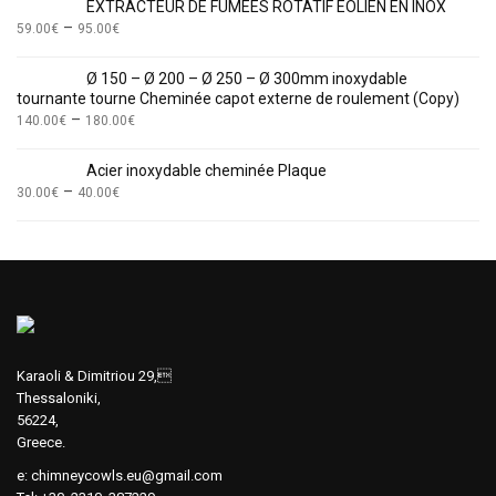
EXTRACTEUR DE FUMÉES ROTATIF ÉOLIEN EN INOX
–
59.00
€
95.00
€
Ø 150 – Ø 200 – Ø 250 – Ø 300mm inoxydable
tournante tourne Cheminée capot externe de roulement (Copy)
–
140.00
€
180.00
€
Acier inoxydable cheminée Plaque
–
30.00
€
40.00
€
Karaoli & Dimitriou 29,
Thessaloniki,
56224,
Greece.
e:
chimneycowls.eu@gmail.com