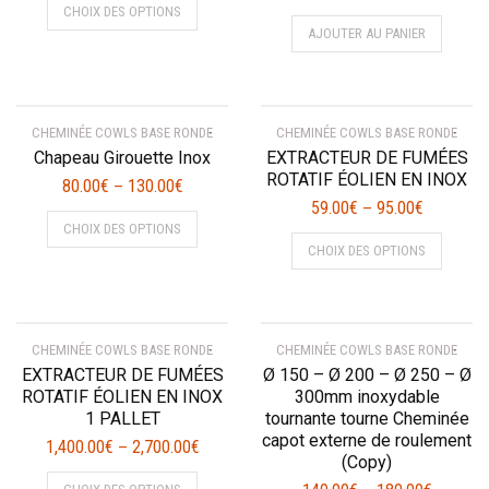
CHOIX DES OPTIONS
produit
AJOUTER AU PANIER
a
plusieurs
variations.
Les
CHEMINÉE COWLS BASE RONDE
CHEMINÉE COWLS BASE RONDE
options
Chapeau Girouette Inox
EXTRACTEUR DE FUMÉES
peuvent
ROTATIF ÉOLIEN EN INOX
80.00
€
130.00
€
–
être
59.00
€
95.00
€
–
Ce
choisies
CHOIX DES OPTIONS
Ce
produit
sur
CHOIX DES OPTIONS
produit
a
la
a
plusieurs
page
plusieur
variations.
du
variatio
Les
produit
CHEMINÉE COWLS BASE RONDE
CHEMINÉE COWLS BASE RONDE
Les
options
EXTRACTEUR DE FUMÉES
Ø 150 – Ø 200 – Ø 250 – Ø
options
peuvent
ROTATIF ÉOLIEN EN INOX
300mm inoxydable
peuvent
être
1 PALLET
tournante tourne Cheminée
être
choisies
capot externe de roulement
1,400.00
€
2,700.00
€
–
choisies
(Copy)
sur
Ce
sur
la