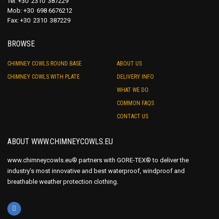
Tel: +30 2310 387229
Mob: +30 698 6676212
Fax: +30 2310 387229
BROWSE
CHIMNEY COWLS ROUND BASE
ABOUT US
CHIMNEY COWLS WITH PLATE
DELIVERY INFO
WHAT WE DO
COMMON FAQS
CONTACT US
ABOUT WWW.CHIMNEYCOWLS.EU
www.chimneycowls.eu® partners with GORE-TEX® to deliver the
industry’s most innovative and best waterproof, windproof and
breathable weather protection clothing.