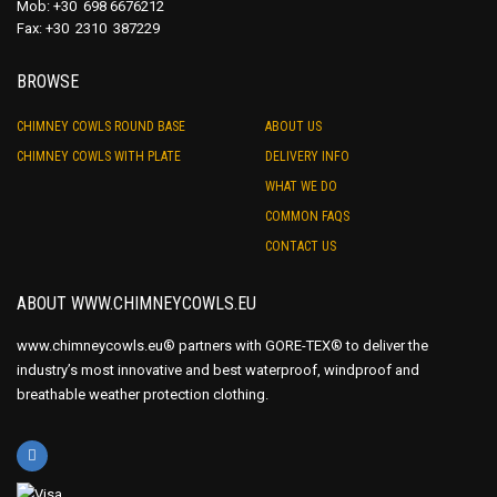
Mob: +30 698 6676212
Fax: +30 2310 387229
BROWSE
CHIMNEY COWLS ROUND BASE
ABOUT US
CHIMNEY COWLS WITH PLATE
DELIVERY INFO
WHAT WE DO
COMMON FAQS
CONTACT US
ABOUT WWW.CHIMNEYCOWLS.EU
www.chimneycowls.eu® partners with GORE-TEX® to deliver the
industry’s most innovative and best waterproof, windproof and
breathable weather protection clothing.