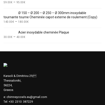
–
59.00
€
95.00
€
Ø 150 – Ø 200 – Ø 250 – Ø 300mm inoxydable
tournante tourne Cheminée capot externe de roulement (Copy)
–
140.00
€
180.00
€
Acier inoxydable cheminée Plaque
–
30.00
€
40.00
€
Karaoli & Dimitriou 29,
Thessaloniki,
56224,
Greece.
e:
chimneycowls.eu@gmail.com
Tel: +30 2310 387229