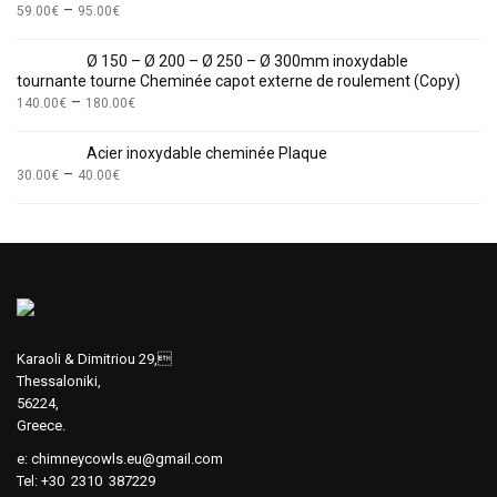
–
59.00
€
95.00
€
Ø 150 – Ø 200 – Ø 250 – Ø 300mm inoxydable
tournante tourne Cheminée capot externe de roulement (Copy)
–
140.00
€
180.00
€
Acier inoxydable cheminée Plaque
–
30.00
€
40.00
€
Karaoli & Dimitriou 29,
Thessaloniki,
56224,
Greece.
e:
chimneycowls.eu@gmail.com
Tel: +30 2310 387229