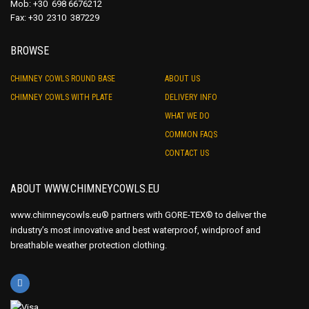
Mob: +30 698 6676212
Fax: +30 2310 387229
BROWSE
CHIMNEY COWLS ROUND BASE
ABOUT US
CHIMNEY COWLS WITH PLATE
DELIVERY INFO
WHAT WE DO
COMMON FAQS
CONTACT US
ABOUT WWW.CHIMNEYCOWLS.EU
www.chimneycowls.eu® partners with GORE-TEX® to deliver the
industry’s most innovative and best waterproof, windproof and
breathable weather protection clothing.