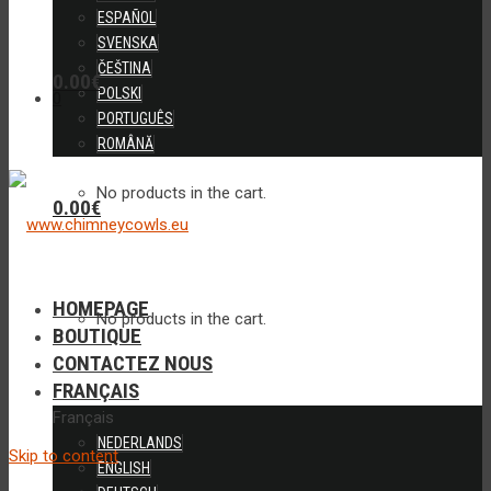
ESPAÑOL
SVENSKA
ČEŠTINA
0.00
€
POLSKI
0
PORTUGUÊS
ROMÂNĂ
No products in the cart.
0.00
€
HOMEPAGE
No products in the cart.
BOUTIQUE
CONTACTEZ NOUS
FRANÇAIS
Français
NEDERLANDS
Skip to content
ENGLISH