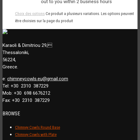
out to you within 2 business hours
Choix des options
Ce produit a plusieurs variations. Les options peuvent
être choisies sur la page du produit
Karaoli & Dimitriou 29,
Thessaloniki,
56224,
Greece.
e:
chimneycowls.eu@gmail.com
Tel: +30 2310 387229
Mob: +30 698 6676212
Fax: +30 2310 387229
BROWSE
Chimney Cowls Round Base
Chimney Cowls with Plate