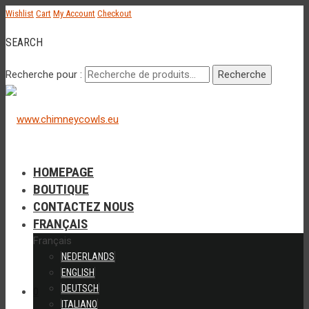
Wishlist
Cart
My Account
Checkout
SEARCH
Recherche pour :
Recherche
HOMEPAGE
BOUTIQUE
CONTACTEZ NOUS
FRANÇAIS
Français
NEDERLANDS
ENGLISH
DEUTSCH
0
ITALIANO