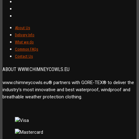
About Us
Delivery Info
What we do
Common FAQs
Contact Us
ABOUT WWW.CHIMNEYCOWLS.EU
www.chimneycowls.eu® partners with GORE-TEX® to deliver the
industry’s most innovative and best waterproof, windproof and
breathable weather protection clothing.