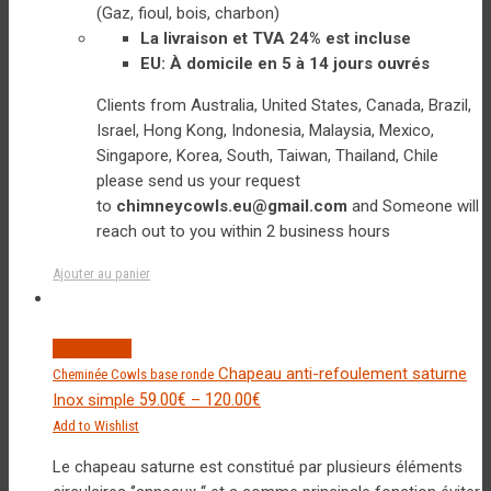
(Gaz, fioul, bois, charbon)
La livraison et TVA 24% est incluse
EU: À domicile en 5 à 14 jours ouvrés
Clients from Australia, United States, Canada, Brazil,
Israel, Hong Kong, Indonesia, Malaysia, Mexico,
Singapore, Korea, South, Taiwan, Thailand, Chile
please send us your request
to
chimneycowls.eu@gmail.com
and Someone will
reach out to you within 2 business hours
Ajouter au panier
Quick View
Chapeau anti-refoulement saturne
Cheminée Cowls base ronde
59.00
€
120.00
€
Inox simple
–
Add to Wishlist
Le chapeau saturne est constitué par plusieurs éléments