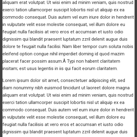
aliquam erat volutpat. Ut wisi enim ad minim veniam, quis nostrud
exerci tation ullamcorper suscipit lobortis nisl ut aliquip ex ea
commodo consequat. Duis autem vel eum iriure dolor in hendrerit
in vulputate velit esse molestie consequat, vel illum dolore eu
feugiat nulla facilisis at vero eros et accumsan et iusto odio
dignissim qui blandit praesent luptatum zzril delenit augue duis
dolore te feugait nulla facilisi. Nam liber tempor cum soluta nobis
eleifend option congue nihil imperdiet doming id quod mazim
placerat facer possim assum.Â Typi non habent claritatem
insitam; est usus legentis in iis qui facit eorum claritatem.
Lorem ipsum dolor sit amet, consectetuer adipiscing elit, sed
diam nonummy nibh euismod tincidunt ut laoreet dolore magna
aliquam erat volutpat. Ut wisi enim ad minim veniam, quis nostrud
exerci tation ullamcorper suscipit lobortis nisl ut aliquip ex ea
commodo consequat. Duis autem vel eum iriure dolor in hendrerit
in vulputate velit esse molestie consequat, vel illum dolore eu
feugiat nulla facilisis at vero eros et accumsan et iusto odio
dignissim qui blandit praesent luptatum zzril delenit augue duis