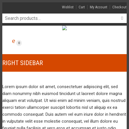
Wishlist
Cart
My Account
Checkout
0
RIGHT SIDEBAR
Lorem ipsum dolor sit amet, consectetuer adipiscing elit, sed
diam nonummy nibh euismod tincidunt ut laoreet dolore magna
aliquam erat volutpat. Ut wisi enim ad minim veniam, quis nostrud
exerci tation ullamcorper suscipit lobortis nisl ut aliquip ex ea
commodo consequat. Duis autem vel eum iriure dolor in hendrerit
in vulputate velit esse molestie consequat, vel illum dolore eu
feugiat nulla facilisis at vero eros et accumsan et iusto odio