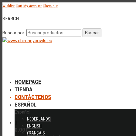
Wishlist
Cart
My Account
Checkout
SEARCH
Buscar por:
Buscar
HOMEPAGE
TIENDA
CONTÁCTENOS
ESPAÑOL
Español
NEDERLANDS
0
ENGLISH
0.00
€
FRANÇAIS