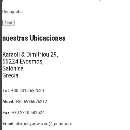
Recaptcha
nuestras Ubicaciones
Karaoli & Dimitriou 29,
56224 Evosmos,
Salónica,
Grecia.
Tel:
+30 2310 682524
Movil:
+30 6986676212
Fax
: +30 2310 682524
Email:
chimneycowls.eu@gmail.com