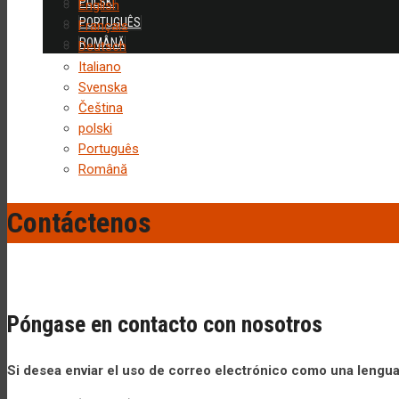
POLSKI
English
PORTUGUÊS
Français
ROMÂNĂ
Deutsch
Italiano
Svenska
Čeština
polski
Português
Română
Contáctenos
Póngase en contacto con nosotros
Si desea enviar el uso de correo electrónico como una lengu