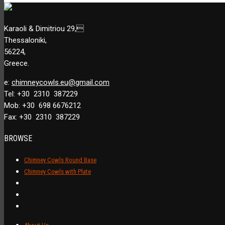
Karaoli & Dimitriou 29,
Thessaloniki,
56224,
Greece.
e:
chimneycowls.eu@gmail.com
Tel: +30 2310 387229
Mob: +30 698 6676212
Fax: +30 2310 387229
BROWSE
Chimney Cowls Round Base
Chimney Cowls with Plate