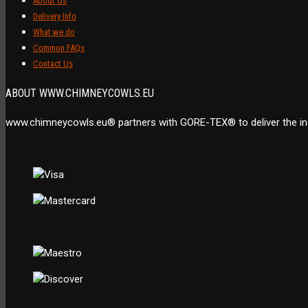
About Us
Delivery Info
What we do
Common FAQs
Contact Us
ABOUT WWW.CHIMNEYCOWLS.EU
www.chimneycowls.eu® partners with GORE-TEX® to deliver the indu