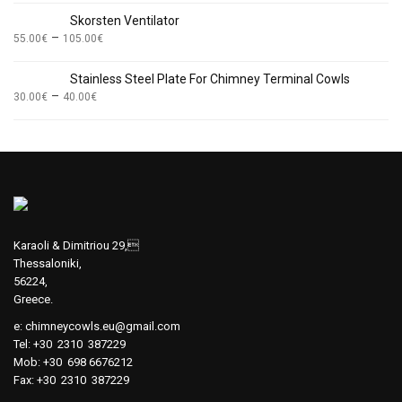
Skorsten Ventilator
–
55.00
€
105.00
€
Stainless Steel Plate For Chimney Terminal Cowls
–
30.00
€
40.00
€
Karaoli & Dimitriou 29,
Thessaloniki,
56224,
Greece.
e:
chimneycowls.eu@gmail.com
Tel: +30 2310 387229
Mob: +30 698 6676212
Fax: +30 2310 387229