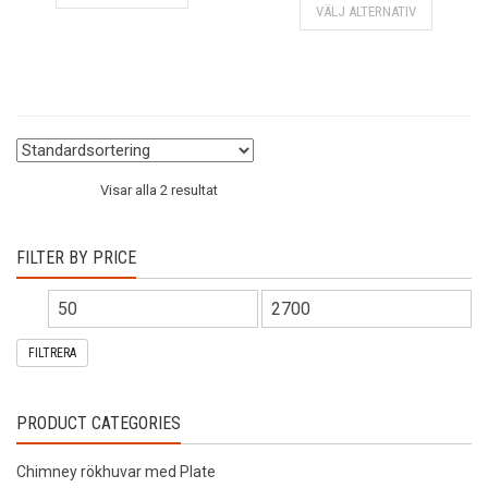
VÄLJ ALTERNATIV
här
produkten
produkte
har
har
flera
flera
varianter.
varianter.
De
De
olika
olika
alternativen
Visar alla 2 resultat
alternativ
kan
kan
väljas
väljas
på
FILTER BY PRICE
på
produktsidan
produkts
FILTRERA
PRODUCT CATEGORIES
Chimney rökhuvar med Plate