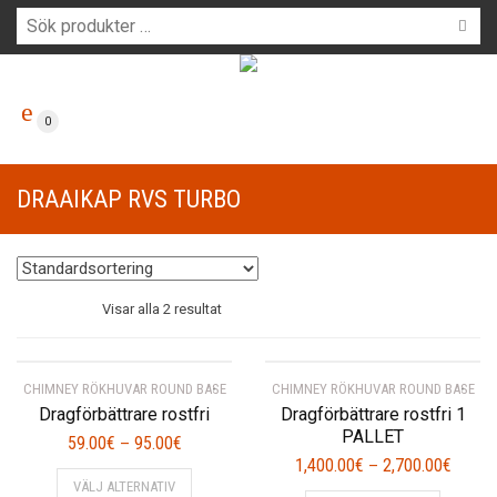
0
DRAAIKAP RVS TURBO
Visar alla 2 resultat
CHIMNEY RÖKHUVAR ROUND BASE
CHIMNEY RÖKHUVAR ROUND BASE
Dragförbättrare rostfri
Dragförbättrare rostfri 1
PALLET
59.00
€
95.00
€
–
1,400.00
€
2,700.00
€
–
Den
VÄLJ ALTERNATIV
Den
här